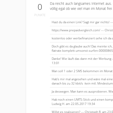
Da reicht auch langsames Internet aus. 
0
völlig egal ob wie viel man im Monat frei 
PUNKTE
Hast du da einen Link? Sagt mir gar nichts! 
https://www.prepaidvergleich.com/ --- Chris
kostenlos oder werbefinanziert sehe ich da ab
Doch gibt es da glaube auch! Das meinte ich,
flatrate-komplett-umsonst-surfen-000008658
Danke! Wie läuft das dann mit der Werbung
13:01
Man soll 1 oder 2 SMS bekommen im Monat de
Hab's mir mal angesehen und wäre mal eine
danach bis zu 32 kbit/s -kein mtl. Mindestu
Ja deswegen. Man kann es ausprobieren. Wie
Hab noch einen UMTS-Stick und einen kompa
Ludwig H. am 22.05.2017 19:34
Willst es realisieren? --- Christoph R. am 23