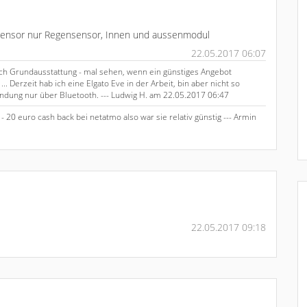
ndsensor nur Regensensor, Innen und aussenmodul
22.05.2017 06:07
ßlich Grundausstattung - mal sehen, wenn ein günstiges Angebot
 Derzeit hab ich eine Elgato Eve in der Arbeit, bin aber nicht so
indung nur über Bluetooth. --- Ludwig H. am 22.05.2017 06:47
 20 euro cash back bei netatmo also war sie relativ günstig --- Armin
22.05.2017 09:18