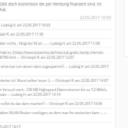
Gibt doch kostenlose die per Werbung finanziert sind. Ist
hat.
22.05.2017 10:33
--- Ludwig H. am 22.05.2017 10:59
toph R. am 22.05.2017 11:30
er nichts - fängt bei 5€ an ... --- Ludwig H. am 22.05.2017 11:38
 Hab es :).https://www.kostenlos.de/netzclub-gratis-handy-internet-
700.html --- Christoph R. am 22.05.2017 12:07
 - wird man von denen dann zugespammt? --- Ludwig H. am 22.05.2017
nke ich. Musst selber lesen :). --- Christoph R. am 22.05.2017 14:07
n Versuch wert: -100 MB Highspeed-Datenvolumen bis zu 7,2 Mbit/s,
msatz --- Ludwig H. am 22.05.2017 14:15
 willst du das dann machen? --- Christoph R. am 22.05.2017 16:06
kten WLAN-Router rumliegen, an dem man ihn anstecken kann ... ---
.05.2017 10:17