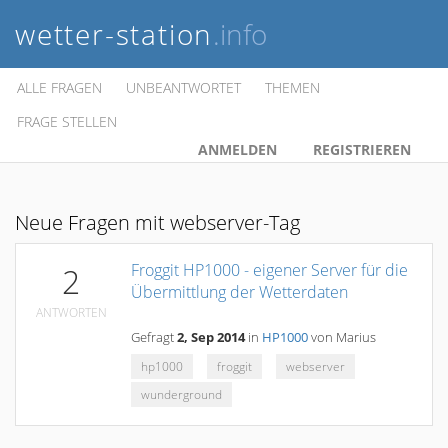
wetter-station
.info
ALLE FRAGEN
UNBEANTWORTET
THEMEN
FRAGE STELLEN
ANMELDEN
REGISTRIEREN
Neue Fragen mit webserver-Tag
Froggit HP1000 - eigener Server für die
2
Übermittlung der Wetterdaten
ANTWORTEN
Gefragt
2, Sep 2014
in
HP1000
von
Marius
hp1000
froggit
webserver
wunderground