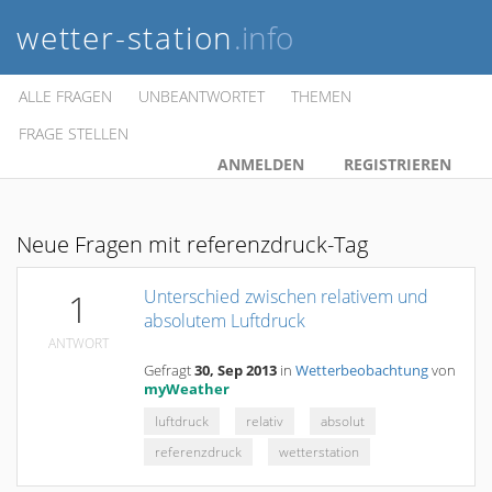
wetter-station
.info
ALLE FRAGEN
UNBEANTWORTET
THEMEN
FRAGE STELLEN
ANMELDEN
REGISTRIEREN
Neue Fragen mit referenzdruck-Tag
Unterschied zwischen relativem und
1
absolutem Luftdruck
ANTWORT
Gefragt
30, Sep 2013
in
Wetterbeobachtung
von
myWeather
luftdruck
relativ
absolut
referenzdruck
wetterstation