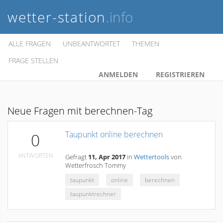
wetter-station
.info
ALLE FRAGEN
UNBEANTWORTET
THEMEN
FRAGE STELLEN
ANMELDEN
REGISTRIEREN
Neue Fragen mit berechnen-Tag
Taupunkt online berechnen
0
ANTWORTEN
Gefragt
11, Apr 2017
in
Wettertools
von
Wetterfrosch Tommy
taupunkt
online
berechnen
taupunktrechner