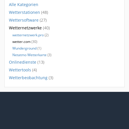
Alle Kategorien
Wetterstationen
(48)
Wettersoftware
(27)
Wetternetzwerke
(40)
wetternetzwerk.pro
(2)
wetter.com
(30)
Wunderground
(1)
Netatmo Wetterkarte
(3)
Onlinedienste
(13)
Wettertools
(4)
Wetterbeobachtung
(3)