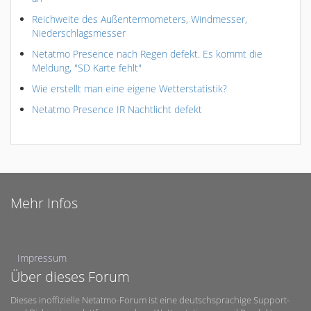
Reichweite des Außentermometers, Windmesser,
Niederschlagsmesser
Netatmo Presence nach Regen defekt. Es kommt die
Meldung, "SD Karte fehlt"
Wie erstellt man eine eigene Wetterstatistik?
Netatmo Presence IR Nachtlicht defekt
Mehr Infos
Impressum
Über dieses Forum
Dieses inoffizielle Netatmo-Forum ist eine deutschsprachige Support-